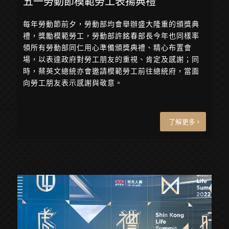
五一勞動節模範勞工表揚典禮
每年勞動節前夕，勞動部均會舉辦盛大隆重的頒獎典
禮，獎勵模範勞工，勞動部許銘春部長今年也同樣率
領所有勞動部同仁用心準備頒獎典禮、精心布置會
場，以表達政府對勞工朋友的重視、肯定及感謝；同
時，蔡英文總統亦會邀請模範勞工前往總統府，當面
向勞工朋友表示感謝與敬意。
了解更多