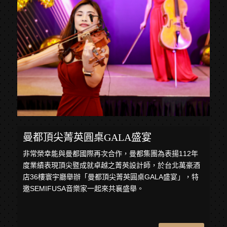
曼都頂尖菁英圓桌GALA盛宴
非常榮幸能與曼都國際再次合作，曼都集團為表揚112年
度業績表現頂尖暨成就卓越之菁英設計師，於台北萬豪酒
店36樓寰宇廳舉辦「曼都頂尖菁英圓桌GALA盛宴」，特
邀SEMIFUSA音樂家一起來共襄盛舉。