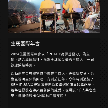
生麗國際年會
2024生麗國際年會以「READY為夢想發力」為主
軸，結合奧運精神，匯聚全球頂尖優秀生麗人，一同
歡慶榮耀時刻。
活動由三金典禮劉傑中擔任主持人，更邀請艾薇、范
逸臣等明星熱情開唱，有別於往年，今年特別邀請了
SEMIFUSA音樂家弦樂團為頒獎環節演奏頒獎配樂，
給每位得獎者帶來最尊榮的感受。現場近7千人共襄盛
舉，沸騰情緒HIGH翻林口體育館！