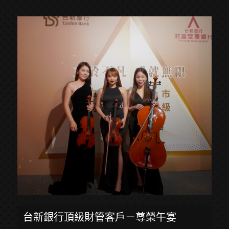
台新銀行頂級財管客戶－尊榮午宴