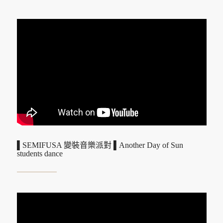
▌SEMIFUSA 變裝音樂派對 ▌Another Day of Sun
students dance