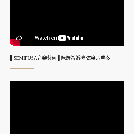
▌SEMIFUSA音樂藝術 ▌陳妍希婚禮 弦樂六重奏