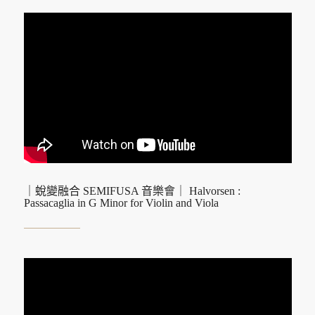
｜蛻變融合 SEMIFUSA 音樂會｜ Halvorsen :
Passacaglia in G Minor for Violin and Viola