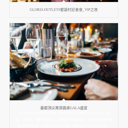
GLORIA OUTLETS聖誕村記者會_VIP之夜
曼都頂尖菁英圓桌GALA盛宴
SEMIFUSA榮幸再次受邀【曼都頂尖菁英圓桌 Gala 盛宴】演
出。這場以「義大利風格」為主題的華麗晚宴，我們特別邀請聲
樂家傾情獻唱，與弦樂和鋼琴共譜一場跨越時空的音樂盛典。