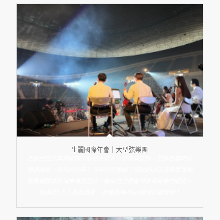
生麗國際年會｜大型弦樂團
活動由三金典禮劉傑中擔任主持人，更邀請艾薇、范逸臣等明星
熱情開唱，有別於往年，今年特別邀請了SEMIFUSA音樂家弦樂
團為頒獎環節演奏頒獎配樂，給每位得獎者帶來最尊榮的感受。
現場近7千人共襄盛舉，沸騰情緒HIGH翻林口體育館！