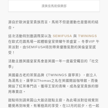
澳美佳馬術俱樂部
源自於歐洲皇室貴族而言，馬術不但是運動也是藝術的結
合。
這次活動特別邀請隋棠以及
SEMIFUSA
與
TWININGS
在歐式花園馬場一起體驗皇室榮耀午茶盛宴 – 冬季VIP 午
茶派對，由SEMIFUSA特別帶來優雅氣勢的英倫皇室感
受！
活動主題英國皇家馬會是英國一年一度最受矚目的「社交
季」
英國最古老的茶葉品牌《TWININGS 唐寧茶》，創立人
為湯馬士‧唐寧以Thomas之名在英國開設咖啡館，而後
開設了紅茶專門店，獲得王室的青睞，成為皇室貴族的御
用專賣店。
甜點特別請來圓山大飯店甜點主廚，為此場派對從視覺到
聽覺再到味覺，有著極高的享受，在12月的前夕，也一起