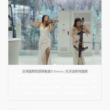
台灣國際智慧移動展X Zerova | 光洋波斯特國際
SEMIFUSA音樂家今日受邀至南港展覽館擔任Zerova 永續發展
VIP 派對的演出。Zerova形象識別以白、藍、綠三色為主，彰顯
科技之美，音樂家特別選穿白色禮服，搭配多首華麗熱鬧的電提
琴演奏，為派對增添璀璨光彩，引領氣氛到極致!