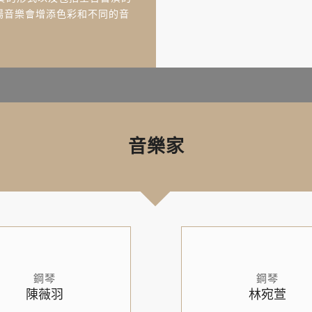
26」，為這場音樂會增添色彩和不同的音
音樂家
鋼琴
鋼琴
陳薇羽
林宛萱