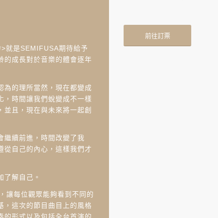
前往訂票
就是SEMIFUSA期待給予
齡的成長對於音樂的體會逐年
認為的理所當然，現在都變成
化，時間讓我們蛻變成不一樣
，並且，現在與未來將一起創
會繼續前進，時間改變了我
遵從自己的內心，這樣我們才
加了解自己。
會，讓每位觀眾能夠看到不同的
基，這次的節目曲目上的風格
奏的形式以及包括全台首演的