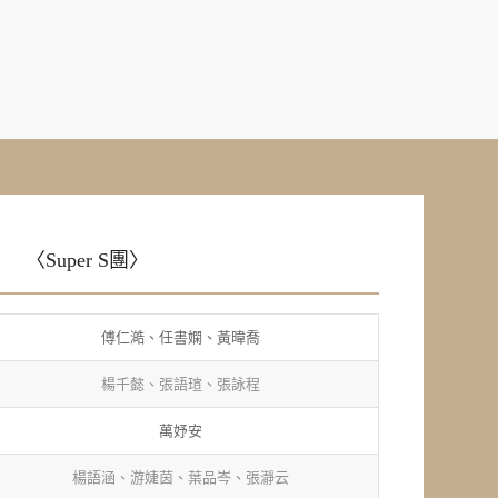
〈Super S團〉
傅仁澔、任書嫻、黃暐喬
楊千懿、張語瑄、張詠程
萬妤安
楊語涵、游婕茵、葉品岑、張瀞云