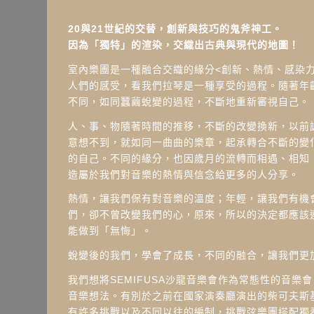
20與21世紀的交替，創新與技巧的鬼斧神工。
因為「獨特」的渲染，交織出古典與現代的地圖！
室內樂團是一種融合交織的緣分<創新、熱情、感染力>
人們的感受，看我們拉琴是一種享受的過程。隨著年
不同，如同蠶繭蛻變的過程，不斷地重新審視自己。
人、事、物隨著時間的推移，不斷的改變換新，以前
意想不到，就如同一曲曲的樂章，起承轉合不斷的變
的自己。不同的緣分，也因歲月的流轉而相遇、相知
造屬於我們對音樂的熱情與信念給更多的人分享。
熱情，讓我們保有對音樂的溫度；年輕，讓我們有機
們，卻不曾改變我們的心，原來，所以的決定都應該
能做到「無悔」。
蛻變後的我們，學會了成長，不同的融合，讓我們更
我們想將SEMIFUSA沙龍音樂會作為常態性的音樂
音樂想法。有別於之前在國家演奏廳演出的柴可夫斯
有許多挑戰以及不同以往的編制，挑戰弦樂團搭配獨