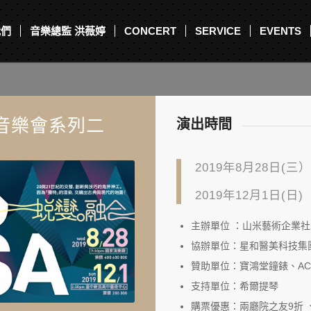
我們
音樂總監 洪薇婷
CONCERT
SERVICE
EVENTS
龍音樂會系列二
演出時間
2019年8月28日(三
2019年12月1日(日
主辦單位 ：山米藝術企業社、SE
協辦單位：星和醫美科技集團
贊助單位：寶鴻堂鐘錶、AC
支持單位：希爾提琴
購票優惠：兩廳院之友9折 、