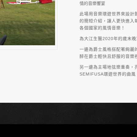
情的音樂饗宴
此場用音樂環遊世界來設計
的簡短介紹，讓人更快進入
各個國家的風情音樂！
為大江生醫2020年的歲末
一邊為爵士風格搭配著絢麗
醉在爵士輕快且舒服的音樂
另一邊為主場地弦樂重奏，
SEMIFUSA環遊世界的