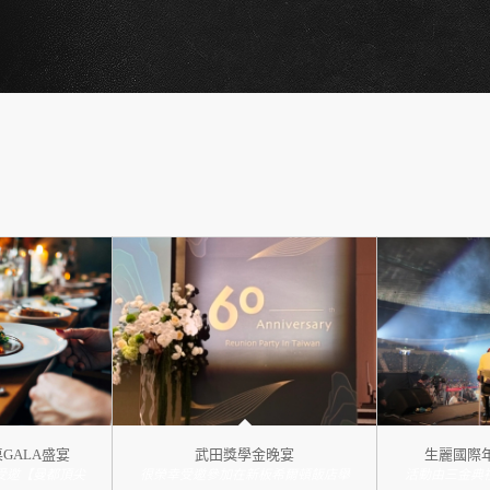
GALA盛宴
武田獎學金晚宴
生麗國際
次受邀【曼都頂尖
很榮幸受邀參加在新板希爾頓飯店舉
活動由三金典