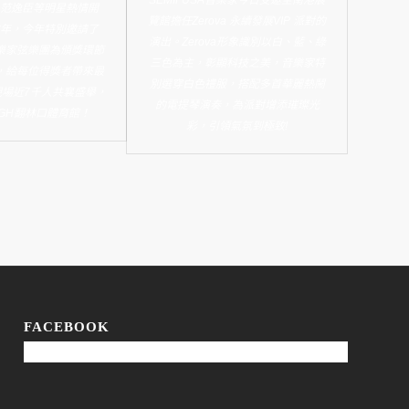
范逸臣等明星熱情開
覽館擔任Zerova 永續發展VIP 派對的
年，今年特別邀請了
演出。Zerova形象識別以白、藍、綠
A音樂家弦樂團為頒獎環節
三色為主，彰顯科技之美，音樂家特
，給每位得獎者帶來最
別選穿白色禮服，搭配多首華麗熱鬧
場近7千人共襄盛舉，
的電提琴演奏，為派對增添璀璨光
IGH翻林口體育館！
彩，引領氣氛到極致!
FACEBOOK