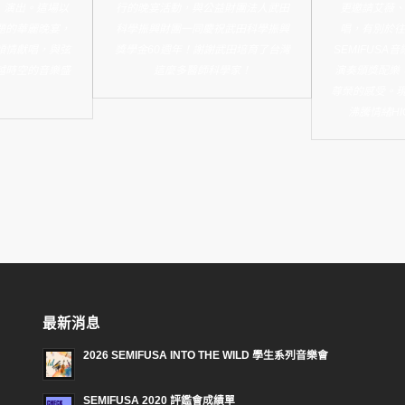
宴】演出。這場以
行的晚宴活動，與公益財團法人武田
更邀請艾薇、
題的華麗晚宴，
科學振興財團一同慶祝武田科學振興
唱，有別於往
傾情獻唱，與弦
獎學金60週年！謝謝武田培育了台灣
SEMIFUS
越時空的音樂盛
這麼多醫師科學家！
演奏頒獎配樂
尊榮的感受。現
沸騰情緒H
最新消息
2026 SEMIFUSA INTO THE WILD 學生系列音樂會
SEMIFUSA 2020 評鑑會成績單