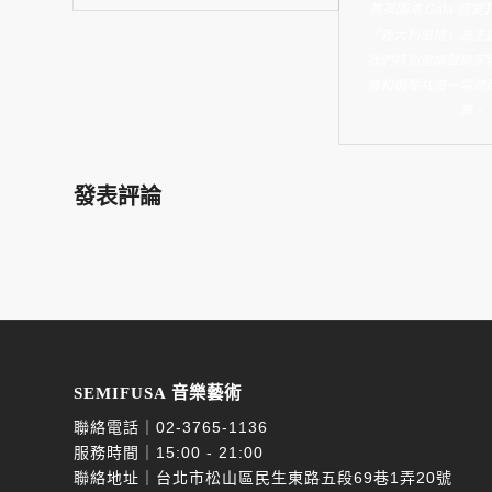
菁英圓桌 Gala 盛
「義大利風格」為主
我們特別邀請聲樂家
樂和鋼琴共譜一場跨
典。
發表評論
SEMIFUSA 音樂藝術
聯絡電話｜
02-3765-1136
服務時間｜15:00 - 21:00
聯絡地址｜台北市松山區民生東路五段69巷1弄20號