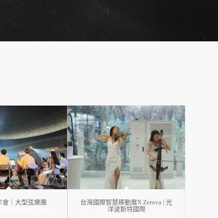
年會｜大型弦樂團
台灣國際智慧移動展X Zerova | 光
洋波斯特國際
禮劉傑中擔任主持人，
SEMIFUSA音樂家今日受邀至南港展