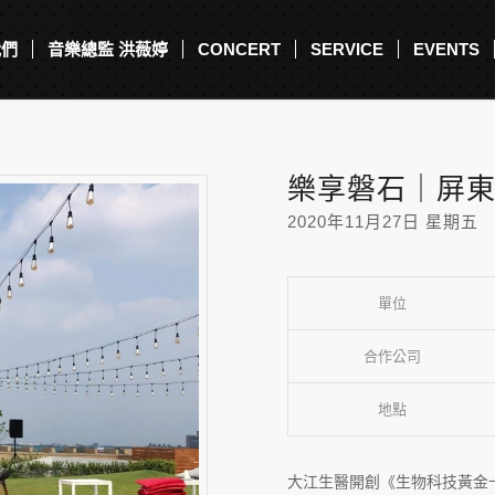
我們
音樂總監 洪薇婷
CONCERT
SERVICE
EVENTS
樂享磐石｜屏
2020年11月27日 星期五
單位
合作公司
地點
大江生醫開創《生物科技黃金十