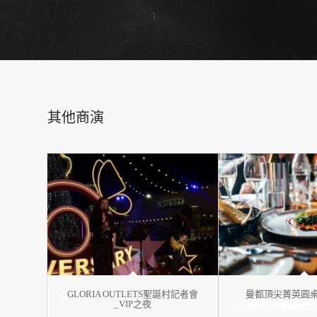
其他商演
GLORIA OUTLETS聖誕村記者會
曼都頂尖菁英圓桌
_VIP之夜
SEMIFUSA榮幸再