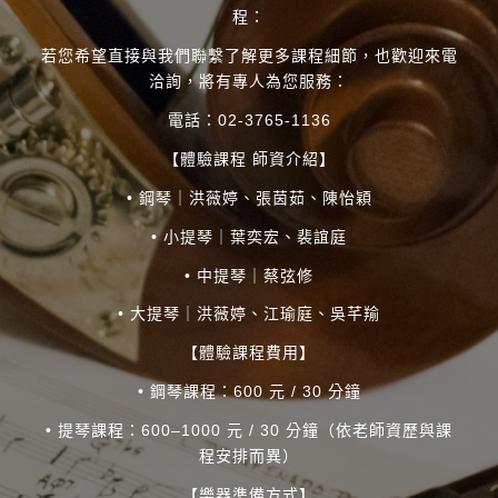
程：
若您希望直接與我們聯繫了解更多課程細節，也歡迎來電
洽詢，將有專人為您服務：
電話：02-3765-1136
【體驗課程 師資介紹】
• 鋼琴｜洪薇婷、張茵茹、陳怡穎
• 小提琴｜葉奕宏、裴誼庭
• 中提琴｜蔡弦修
• 大提琴｜洪薇婷、江瑜庭、吳芊羭
【體驗課程費用】
• 鋼琴課程：600 元 / 30 分鐘
• 提琴課程：600–1000 元 / 30 分鐘（依老師資歷與課
程安排而異）
【樂器準備方式】