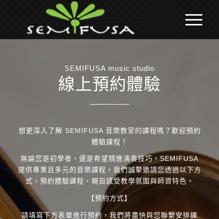
SEMIFUSA music studio
線上預約體驗
想更深入了解 SEMIFUSA 音樂教室的課程嗎？歡迎預約
體驗課程！
無論您是初學者，還是希望精進演奏技巧，SEMIFUSA
提供專業且多元的音樂課程。我們誠摯邀請您透過以下方
式，預約體驗課程，親自感受教學氛圍與師資特色。
【預約方式】
請填寫下方表單進行預約，我們將盡快與您聯繫安排課