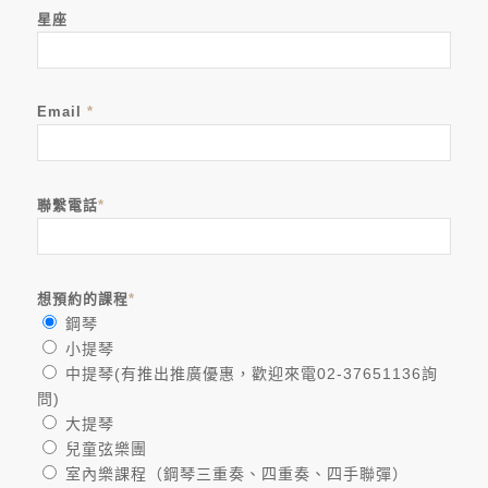
星座
Email
*
聯繫電話
*
想預約的課程
*
鋼琴
小提琴
中提琴(有推出推廣優惠，歡迎來電02-37651136詢
問)
大提琴
兒童弦樂團
室內樂課程（鋼琴三重奏、四重奏、四手聯彈）