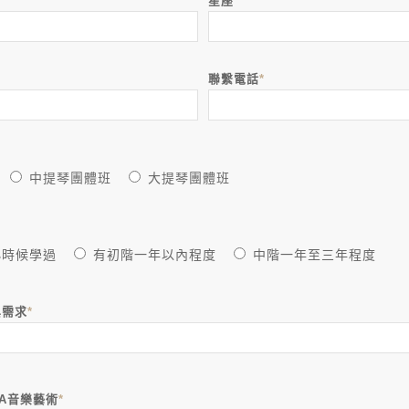
星座
聯繫電話
*
中提琴團體班
大提琴團體班
小時候學過
有初階一年以內程度
中階一年至三年程度
與需求
*
SA音樂藝術
*